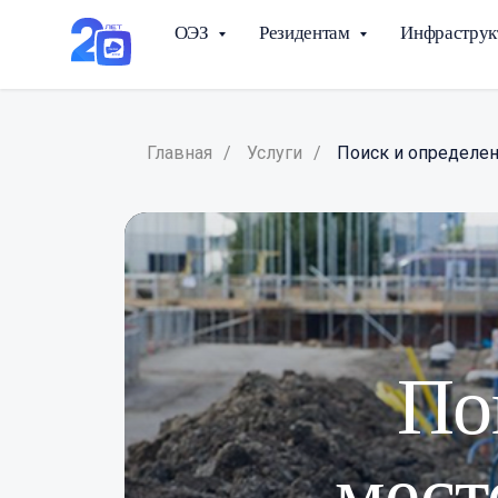
ОЭЗ
Резидентам
Инфраструк
Главная
/
Услуги
/
Поиск и определе
По
мест