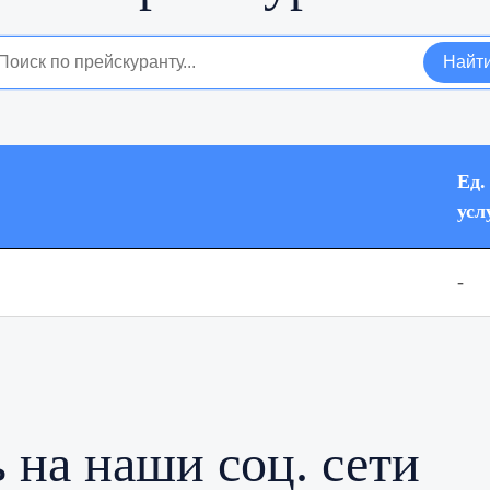
Найт
Ед.
усл
-
 на наши соц. сети