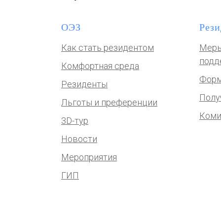
ОЭЗ
Рези
Как стать резидентом
Меры
подд
Комфортная среда
Форм
Резиденты
Полу
Льготы и преференции
Коми
3D-тур
Новости
Мероприятия
ГИП