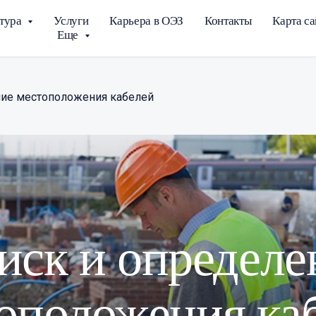
тура
Услуги
Карьера в ОЭЗ
Контакты
Карта са
Еще
ние местоположения кабелей
иск и определе
оположения ка