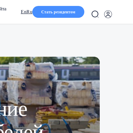
йта
En
Ru
Стать резидентом
ние
белей