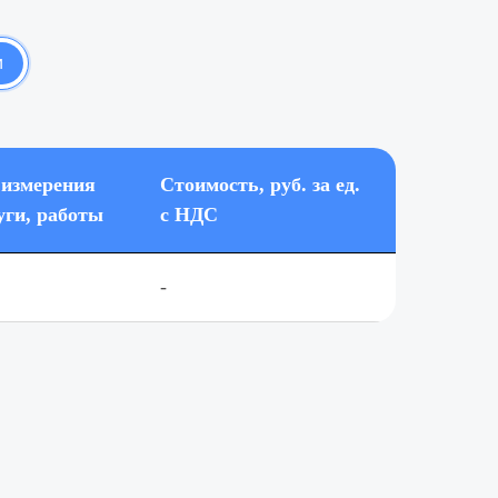
и
 измерения
Стоимость, руб. за ед.
уги, работы
с НДС
-