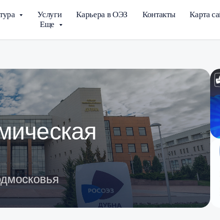
тура
Услуги
Карьера в ОЭЗ
Контакты
Карта са
Еще
мическая
одмосковья