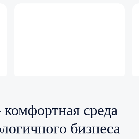
11 000
рабочих мест
каждое 9-е рабочее место всех ОЭЗ
России в ОЭЗ «Дубна»
комфортная среда
ологичного бизнеса