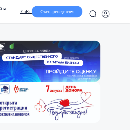
йта
En
Ru
Стать резидентом