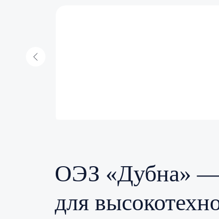
145
иций
резидентов
 ₽
каждый 11-й резидент всех ОЭЗ России
находится в ОЭЗ «Дубна»
ОЭЗ «Дубна» — 
для высокотехн