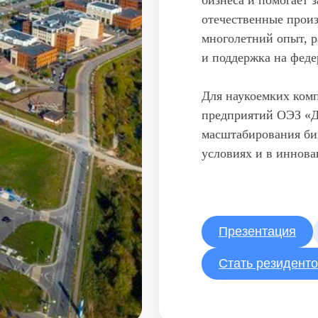
бизнеса и помогает 
отечественные произ
многолетний опыт, р
и поддержка на феде
Для наукоемких ко
предприятий ОЭЗ «Д
масштабирования би
условиях и в иннова
Презентация
Стать резидент