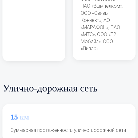
ПАО «Вымпелком»,
г. Дубна, Московской области,
ООО «Связь
ул. Программистов, д. 4
Коннект», АО
«МАРАФОН», ПАО
«МТС», ООО «Т2
Мобайл», ООО
«Пилар».
Понедельник-пятница:
с 9-00 до
18-00
Перерыв на обед:
с 13-00 до 14-00
Улично-дорожная сеть
15
км
Суммарная протяженность улично-дорожной сети