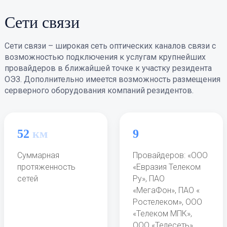
Сети связи
Сети связи – широкая сеть оптических каналов связи с
возможностью подключения к услугам крупнейших
провайдеров в ближайшей точке к участку резидента
ОЭЗ. Дополнительно имеется возможность размещения
серверного оборудования компаний резидентов.
52
км
9
Суммарная
Провайдеров: «ООО
протяженность
«Евразия Телеком
Ерофеев Андрей Анатольевич
сетей
Ру», ПАО
«МегаФон», ПАО «
Главный инженер
Ростелеком», ООО
+7 (496) 219-04-61 *2401
«Телеком МПК»,
ООО «Телесеть»,
ErofeevAA@oezdubna.ru